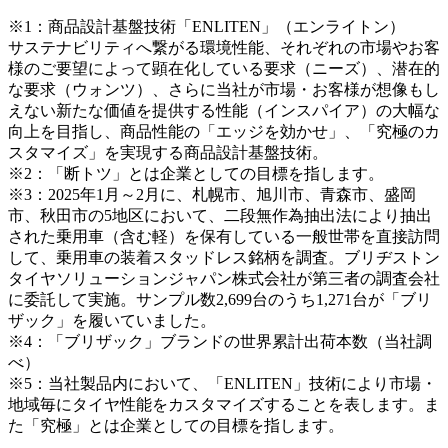
※1：商品設計基盤技術「ENLITEN」（エンライトン）
サステナビリティへ繋がる環境性能、それぞれの市場やお客
様のご要望によって顕在化している要求（ニーズ）、潜在的
な要求（ウォンツ）、さらに当社が市場・お客様が想像もし
えない新たな価値を提供する性能（インスパイア）の大幅な
向上を目指し、商品性能の「エッジを効かせ」、「究極のカ
スタマイズ」を実現する商品設計基盤技術。
※2：「断トツ」とは企業としての目標を指します。
※3：2025年1月～2月に、札幌市、旭川市、青森市、盛岡
市、秋田市の5地区において、二段無作為抽出法により抽出
された乗用車（含む軽）を保有している一般世帯を直接訪問
して、乗用車の装着スタッドレス銘柄を調査。ブリヂストン
タイヤソリューションジャパン株式会社が第三者の調査会社
に委託して実施。サンプル数2,699台のうち1,271台が「ブリ
ザック」を履いていました。
※4：「ブリザック」ブランドの世界累計出荷本数（当社調
べ）
※5：当社製品内において、「ENLITEN」技術により市場・
地域毎にタイヤ性能をカスタマイズすることを表します。ま
た「究極」とは企業としての目標を指します。