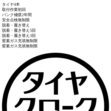
タイヤ
4本
取付作業
初回
パンク補償
2年間
安全点検
無制限
脱着・履き替え
脱着・履き替え
5回
脱着・履き替え
3回
窒素ガス充填
無制限
窒素ガス充填
無制限