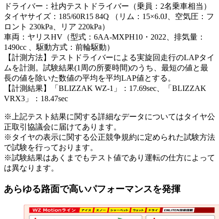
ドライバー：社内テストドライバー（乗員：2名乗車相当）
タイヤサイズ：185/60R15 84Q （リム：15×6.0J、空気圧：フ
ロント 230kPa、リア 220kPa）
車両：ヤリスHV（型式：6AA-MXPH10・2022、排気量：
1490cc 、駆動方式：前輪駆動）
【計測方法】テストドライバーによる実旋回走行のLAPタイ
ムを計測。試験結果(1周の所要時間)のうち、最短の値と最
長の値を除いた数値の平均を平均LAP値とする。
【計測結果】「BLIZZAK WZ-1」：17.69sec、「BLIZZAK
VRX3」：18.47sec
※上記テスト結果に関する詳細なデータについてはタイヤ公
正取引協議会に届けてあります。
※タイヤの表示に関する公正競争規約に定められた試験方法
で試験を行っております。
※試験結果はあくまでもテスト値であり運転の仕方によって
は異なります。
あらゆる路面で高いパフォーマンスを発揮