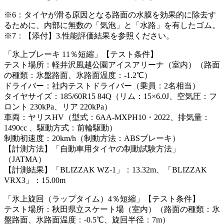
※6：タイヤが滑る原因となる路面の水膜を効果的に除去す
るために、内部に無数の「気泡」と「水路」を有したゴム。
※7：【添付】3.性能評価結果を参照ください。
「氷上ブレーキ 11％短縮」【テスト条件】
テスト場所：軽井沢風越公園アイスアリーナ（室内）（路面
の種類：氷盤路面、氷路面温度：-1.2℃）
ドライバー：社内テストドライバー（乗員：2名相当）
タイヤサイズ：185/60R15 84Q（リム：15×6.0J、空気圧：フ
ロント 230kPa、リア 220kPa）
車両：ヤリスHV（型式：6AA-MXPH10・2022、排気量：
1490cc 、駆動方式：前輪駆動）
制動初速度：20km/h（制動方法：ABSブレーキ）
【計測方法】「自動車用タイヤの制動試験方法」
（JATMA）
【計測結果】「BLIZZAK WZ-1」：13.32m、「BLIZZAK
VRX3」：15.00m
「氷上旋回（ラップタイム）4％短縮」【テスト条件】
テスト場所：秋田県立スケート場（室内）（路面の種類：氷
盤路面、氷路面温度：-0.5℃、旋回半径：7m）