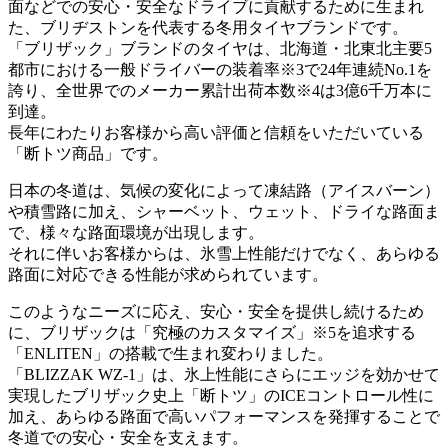
面などでの安心・安全なドライブに貢献するために生まれ
た、ブリヂストンを代表する冬用タイヤブランドです。
「ブリザック」ブランドのタイヤは、北海道・北東北主要5
都市における一般ドライバーの装着率※3で24年連続No.1を
誇り、全世界でのメーカー累計出荷本数※4は3億6千万本に
到達。
長年にわたりお客様から高い評価と信頼をいただいている
「断トツ商品」です。
日本の冬道は、気候の変化によって凍結路（アイスバーン）
や積雪路に加え、シャーベット、ウェット、ドライな路面ま
で、様々な路面環境が出現します。
それに伴いお客様からは、氷雪上性能だけでなく、あらゆる
路面に対応できる性能が求められています。
このようなニーズに応え、安心・安全を提供し続けるため
に、ブリザックは「究極のカスタマイズ」※5を追求する
「ENLITEN」の搭載で生まれ変わりました。
「BLIZZAK WZ-1」は、氷上性能にさらにエッジを効かせて
実現したブリザック史上「断トツ」のICEコントロール性に
加え、あらゆる路面で高いパフォーマンスを発揮することで
冬道での安心・安全を支えます。