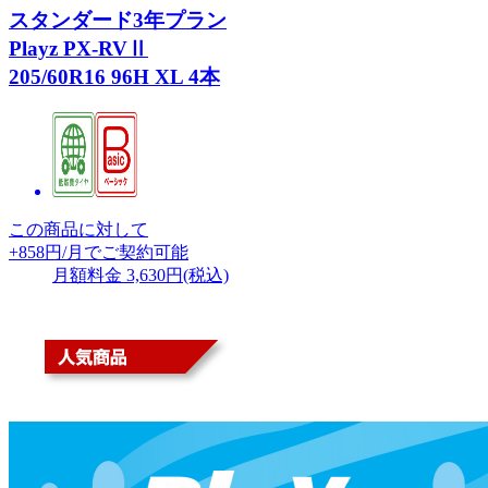
スタンダード3年プラン
Playz PX-RVⅡ
205/60R16 96H XL 4本
この商品に対して
+858
円/月
で
ご契約可能
月額料金 3,630円(税込)