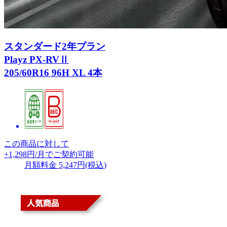
スタンダード2年プラン
Playz PX-RVⅡ
205/60R16 96H XL 4本
この商品に対して
+1,298
円/月
で
ご契約可能
月額料金 5,247円(税込)