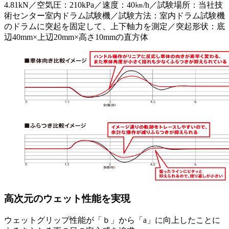
4.81kN／空気圧：210kPa／速度：40㎞/h／試験場所：当社技
術センター室内ドラム試験機／試験方法：室内ドラム試験機
のドラムに突起を固定して、上下軸力を測定／突起形状：底
辺40mm×上辺20mm×高さ10mmの直方体
高次元のウェット性能を実現
ウェットグリップ性能が「ｂ」から「a」に向上したことに