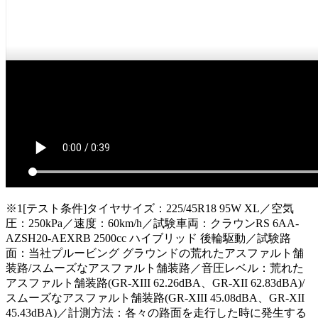
※1[テスト条件]タイヤサイズ：225/45R18 95W XL／空気
圧：250kPa／速度：60km/h／試験車両：クラウンRS 6AA-
AZSH20-AEXRB 2500cc ハイブリッド 後輪駆動／試験路
面：当社プルービング グラウンドの荒れたアスファルト舗
装路/スムーズなアスファルト舗装路／音圧レベル：荒れた
アスファルト舗装路(GR-XIII 62.26dBA、GR-XII 62.83dBA)/
スムーズなアスファルト舗装路(GR-XIII 45.08dBA、GR-XII
45.43dBA)／計測方法：各々の路面を走行した時に発生する