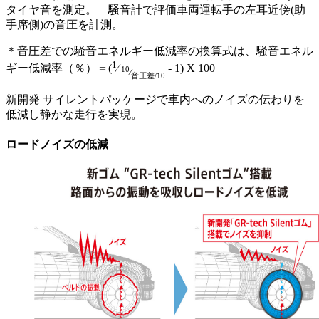
タイヤ音を測定。 騒音計で評価車両運転手の左耳近傍(助
手席側)の音圧を計測。
＊音圧差での騒音エネルギー低減率の換算式は、騒音エネル
1
ギー低減率（％）＝(
⁄
- 1) X 100
10
⁄
音圧差/10
新開発 サイレントパッケージで⾞内へのノイズの伝わりを
低減し静かな⾛⾏を実現。
ロードノイズの低減