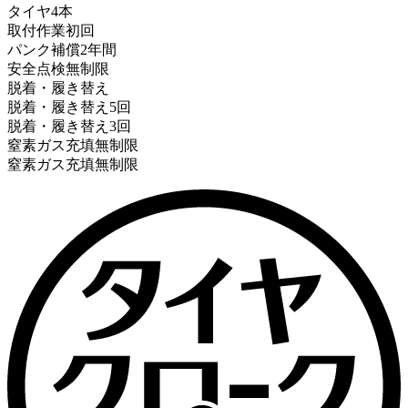
タイヤ
4本
取付作業
初回
パンク補償
2年間
安全点検
無制限
脱着・履き替え
脱着・履き替え
5回
脱着・履き替え
3回
窒素ガス充填
無制限
窒素ガス充填
無制限