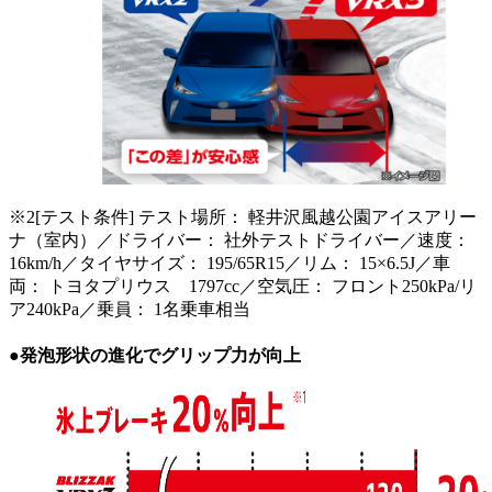
※2[テスト条件] テスト場所： 軽井沢風越公園アイスアリー
ナ（室内）／ドライバー： 社外テストドライバー／速度：
16km/h／タイヤサイズ： 195/65R15／リム： 15×6.5J／車
両： トヨタプリウス 1797cc／空気圧： フロント250kPa/リ
ア240kPa／乗員： 1名乗車相当
●発泡形状の進化でグリップ力が向上