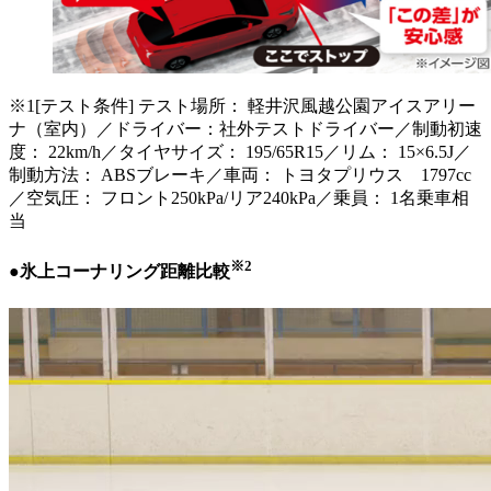
※1[テスト条件] テスト場所： 軽井沢風越公園アイスアリー
ナ（室内）／ドライバー：社外テストドライバー／制動初速
度： 22km/h／タイヤサイズ： 195/65R15／リム： 15×6.5J／
制動方法： ABSブレーキ／車両： トヨタプリウス 1797cc
／空気圧： フロント250kPa/リア240kPa／乗員： 1名乗車相
当
※2
●氷上コーナリング距離比較